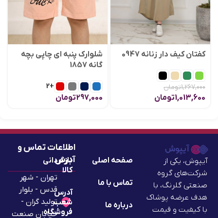
کفتان کیف دار زنانه 0947
شلوارک پنبه ای چاپی بچه
گانه 1857
+2
1,267,000
تومان
1,013,600
تومان
297,000
تومان
اطلاعات تماس و
آدرس
صفحه اصلی
بازگردانی
آیپوش، یکی از
کالا
شرکت‌های گروه
تهران - شهر
تماس با ما
صنعتی گلرنگ، با
قدس - بلوار
آدرس
هدف عرضه پوشاک
تولید گران -
شعب
درباره ما
با کیفیت و قیمت
فروشگاه
خیابان صنعت