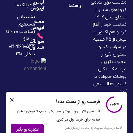
لباس
مناسب برای تمامی
2 - پلاک 10
راهنما
آیپوش
گروه‌های سنی، از
پشتیبانی
ابتدای سال ۱۴۰۲
مجله
مستقیم
فعالیت خود را آغاز
آیپوش
(ساعات 9:00 تا
کرد و هم اکنون با
18:00):
بیش از 25 شعبه
سوالات
91690544-021
در سراسر کشور
متداول
داخلی ۳۱۰
بعنوان یکی از
محبوب ترین
عرضه کنندگان
پوشاک خانواده در
کشور فعالیت می
کند.