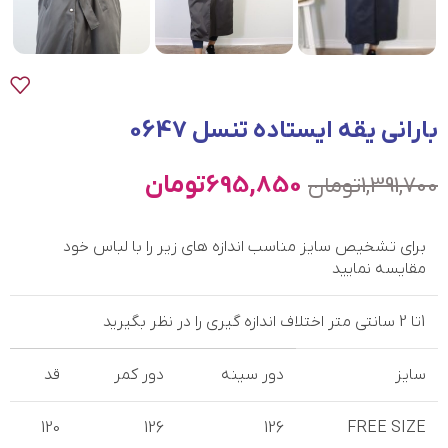
بارانی یقه ایستاده تنسل 0647
695,850
تومان
1,391,700
تومان
برای تشخیص سایز مناسب اندازه های زیر را با لباس خود
مقایسه نمایید
1تا 2 سانتی متر اختلاف اندازه گیری را در نظر بگیرید
سایز
دور سینه
دور کمر
قد
120
126
126
FREE SIZE