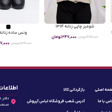
شومیز چاپی زنانه 1314
ونس ساده زنانه 306
247,000
تومان
494,000
تومان
7,000
834,000
تومان
اطلاعات
حه اصلی
بازگردانی کالا
دفتر م
س با ما
آدرس شعب فروشگاه لباس آیپوش
صنعت 2 - پلا