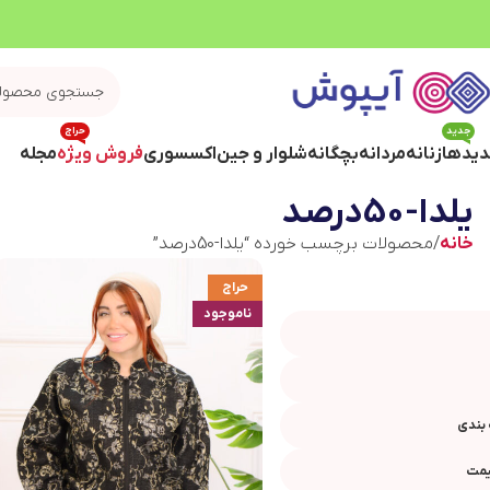
جدید
حراج
یدها
زنانه
مردانه
بچگانه
شلوار و جین
اکسسوری
فروش ویژه
مجله
یلدا-50درصد
خانه
محصولات برچسب خورده “یلدا-50درصد”
حراج
ناموجود
بندی
یمت