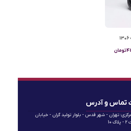
1
41
تومان
 تماس و آدرس
رکزی: تهران - شهر قدس - بلوار تولید گران - خیابان
ک 10