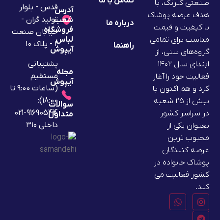
تماس با ما
صنعتی گلرنگ، با
قدس - بلوار
آدرس
هدف عرضه پوشاک
تولید گران -
شعب
درباره ما
با کیفیت و قیمت
فروشگاه
خیابان صنعت
لباس
مناسب برای تمامی
2 - پلاک 10
راهنما
آیپوش
گروه‌های سنی، از
پشتیبانی
ابتدای سال ۱۴۰۲
مجله
مستقیم
فعالیت خود را آغاز
آیپوش
(ساعات 9:00 تا
کرد و هم اکنون با
18:00):
بیش از 25 شعبه
سوالات
91690544-021
در سراسر کشور
متداول
داخلی ۳۱۰
بعنوان یکی از
محبوب ترین
عرضه کنندگان
پوشاک خانواده در
کشور فعالیت می
کند.