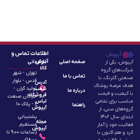
اطلاعات تماس و
آدرس
صفحه اصلی
بازگردانی
آیپوش، یکی از
کالا
شرکت‌های گروه
تهران - شهر
تماس با ما
صنعتی گلرنگ، با
قدس - بلوار
آدرس
هدف عرضه پوشاک
تولید گران -
شعب
درباره ما
با کیفیت و قیمت
فروشگاه
خیابان صنعت
لباس
مناسب برای تمامی
2 - پلاک 10
راهنما
آیپوش
گروه‌های سنی، از
پشتیبانی
ابتدای سال ۱۴۰۲
مجله
مستقیم
فعالیت خود را آغاز
آیپوش
(ساعات 9:00 تا
کرد و هم اکنون با