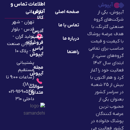
اطلاعات تماس و
آدرس
صفحه اصلی
بازگردانی
آیپوش، یکی از
کالا
شرکت‌های گروه
تهران - شهر
تماس با ما
صنعتی گلرنگ، با
قدس - بلوار
آدرس
هدف عرضه پوشاک
تولید گران -
شعب
درباره ما
با کیفیت و قیمت
فروشگاه
خیابان صنعت
لباس
مناسب برای تمامی
2 - پلاک 10
راهنما
آیپوش
گروه‌های سنی، از
پشتیبانی
ابتدای سال ۱۴۰۲
مجله
مستقیم
فعالیت خود را آغاز
آیپوش
(ساعات 9:00 تا
کرد و هم اکنون با
18:00):
بیش از 25 شعبه
سوالات
91690544-021
در سراسر کشور
متداول
داخلی ۳۱۰
بعنوان یکی از
محبوب ترین
عرضه کنندگان
پوشاک خانواده در
کشور فعالیت می