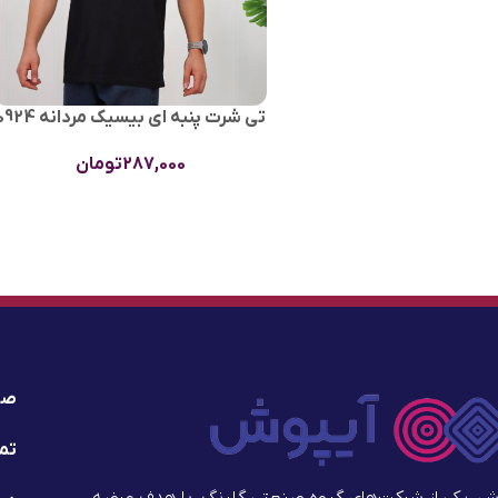
تی شرت پنبه ای بیسیک مردانه 0924
287,000
تومان
صف
تما