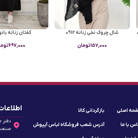
شال چروک نخی زنانه 0912
كفتان زنانه بانو 911
157,000
تومان
697,000
توما
اطلاعات
حه اصلی
بازگردانی کالا
دفتر م
س با ما
آدرس شعب فروشگاه لباس آیپوش
صنعت 2 - پلا