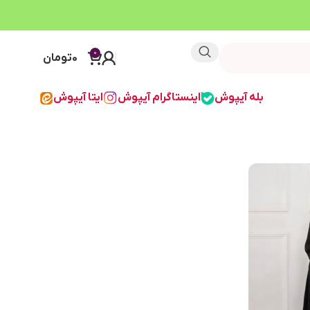
0
0
تومان
بله آیپوش
اینستاگرام آیپوش
ایتا آیپوش