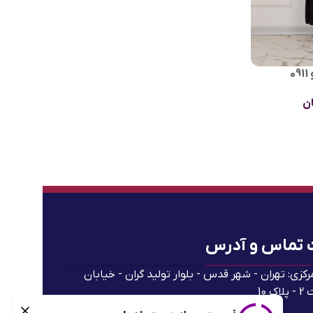
0
ن
 تماس و آدرس
رکزی: تهران - شهر قدس - بلوار تولید گران - خیابان
ک 10