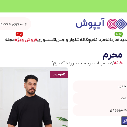
جدید
حراج
یدها
زنانه
مردانه
بچگانه
شلوار و جین
اکسسوری
فروش ویژه
مجله
محرم
خانه
محصولات برچسب خورده “محرم”
ناموجود
بندی
یمت
ت موجودی
ر