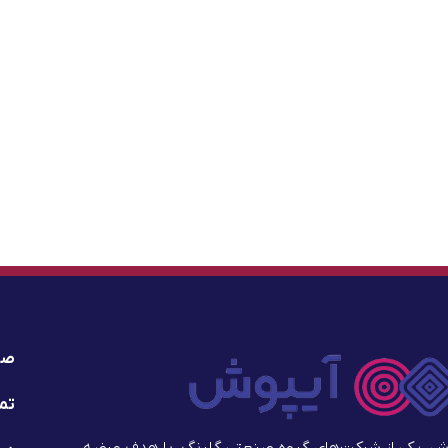
صف
تما