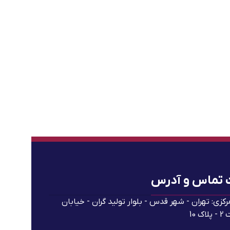
 تماس و آدرس
رکزی: تهران - شهر قدس - بلوار تولید گران - خیابان
ک 10