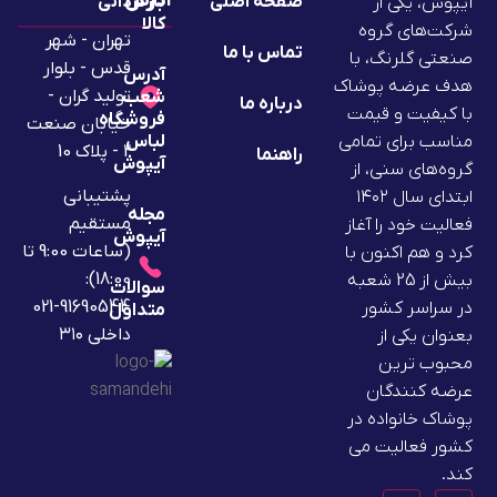
آدرس
صفحه اصلی
بازگردانی
آیپوش، یکی از
کالا
شرکت‌های گروه
تهران - شهر
تماس با ما
صنعتی گلرنگ، با
قدس - بلوار
آدرس
هدف عرضه پوشاک
تولید گران -
شعب
درباره ما
با کیفیت و قیمت
فروشگاه
خیابان صنعت
لباس
مناسب برای تمامی
2 - پلاک 10
راهنما
آیپوش
گروه‌های سنی، از
پشتیبانی
ابتدای سال ۱۴۰۲
مجله
مستقیم
فعالیت خود را آغاز
آیپوش
(ساعات 9:00 تا
کرد و هم اکنون با
18:00):
بیش از 25 شعبه
سوالات
91690544-021
در سراسر کشور
متداول
داخلی ۳۱۰
بعنوان یکی از
محبوب ترین
عرضه کنندگان
پوشاک خانواده در
کشور فعالیت می
کند.