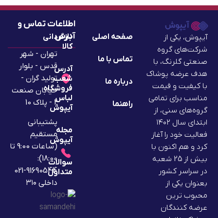
اطلاعات تماس و
آدرس
صفحه اصلی
بازگردانی
آیپوش، یکی از
کالا
شرکت‌های گروه
تهران - شهر
تماس با ما
صنعتی گلرنگ، با
قدس - بلوار
آدرس
هدف عرضه پوشاک
تولید گران -
شعب
درباره ما
با کیفیت و قیمت
فروشگاه
خیابان صنعت
لباس
مناسب برای تمامی
2 - پلاک 10
راهنما
آیپوش
گروه‌های سنی، از
پشتیبانی
ابتدای سال ۱۴۰۲
مجله
مستقیم
فعالیت خود را آغاز
آیپوش
(ساعات 9:00 تا
کرد و هم اکنون با
18:00):
بیش از 25 شعبه
سوالات
91690544-021
در سراسر کشور
متداول
داخلی ۳۱۰
بعنوان یکی از
محبوب ترین
عرضه کنندگان