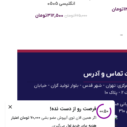
انگلیسی 0505
1
تومان
312,500
تومان
625,000
تومان
→
 تماس و آدرس
رکزی: تهران - شهر قدس - بلوار تولید گران - خیابان
ک 10
پشتیبانی مستقیم (ساعات 9:00 تا 18:00): 91690544-021
۳