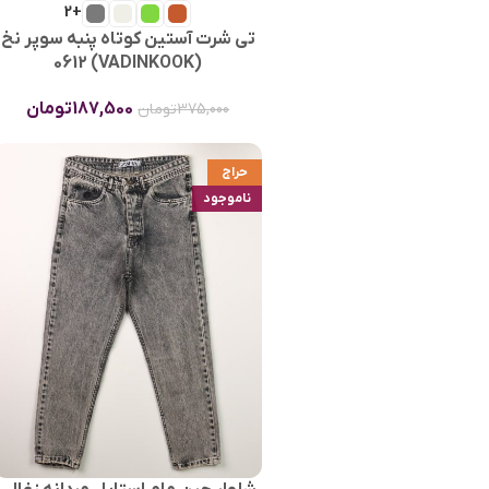
+2
تی شرت آستین کوتاه پنبه سوپر نخ
(VADINKOOK) 0612
187,500
تومان
375,000
تومان
حراج
ناموجود