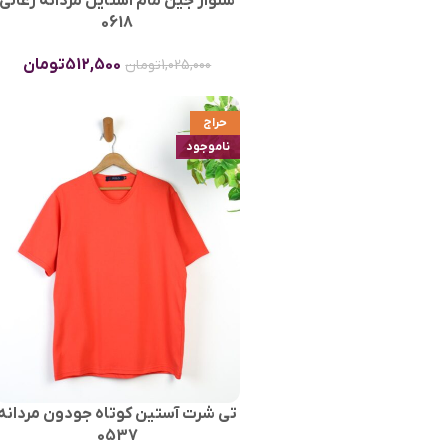
شلوار جین مام استایل مردانه زغالی
0618
512,500
تومان
1,025,000
تومان
حراج
ناموجود
تی شرت آستین کوتاه جودون مردانه
0537