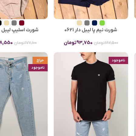
شورت نیم پا لیبل دار 0621
شورت اسلیپ لیبل دار 5
93,750
تومان
8,550
187,500
تومان
177,100
تومان
ناموجود
حراج
ناموجود