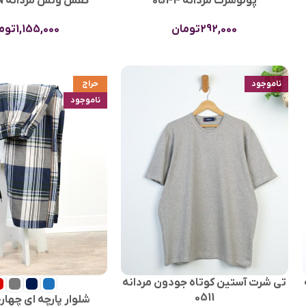
پولوشرت مردانه 0544
كفش ونس مردانه FASHION
292,000
تومان
1,155,000
توم
ناموجود
حراج
ناموجود
تی شرت آستین کوتاه جودون مردانه
0511
شلوار پارچه ای چهارخانه