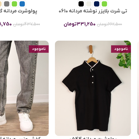
تی شرت بلایزر نوشته مردانه 0610
پولوشرت مردانه گپ 13
331,250
تومان
8,750
662,500
تومان
437,500
تومان
ناموجود
ناموجود