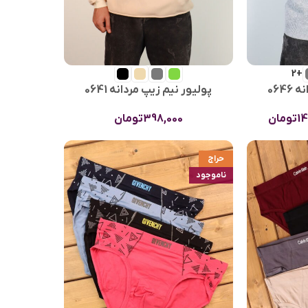
+2
064
پولیور نیم زیپ مردانه 0641
1
تومان
398,000
تومان
حراج
ناموجود