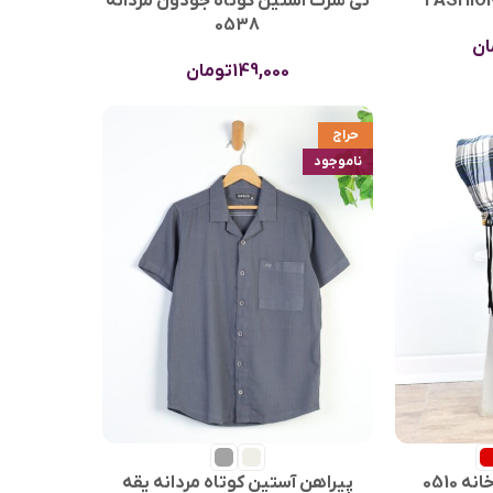
تی شرت آستین کوتاه جودون مردانه
0538
ان
149,000
تومان
حراج
ناموجود
 0510
پیراهن آستین کوتاه مردانه یقه