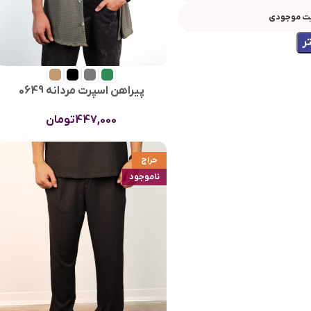
ت موجودی
ر
پیراهن اسپرت مردانه 0649
447,000
تومان
حراج
ناموجود