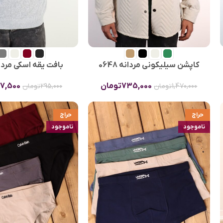
کاپشن سیلیکونی مردانه 0648
بافت یقه اسکی مردانه 6
735,000
تومان
47,500
1,470,000
تومان
295,000
تومان
حراج
حراج
ناموجود
ناموجود