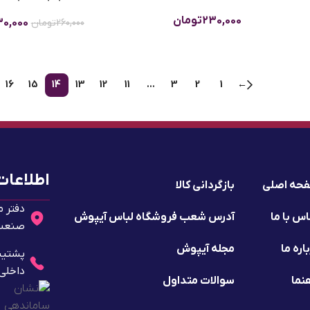
230,000
تومان
30,000
260,000
تومان
16
15
14
13
12
11
…
3
2
1
←
اطلاعات
حه اصلی
بازگردانی کالا
دفتر م
س با ما
آدرس شعب فروشگاه لباس آیپوش
صنعت 2 - پلا
اره ما
مجله آیپوش
داخلی ۱۰
نما
سوالات متداول