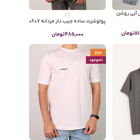
ل آبی روشن
پولوشرت ساده جیب دار مردانه 0607
51
تومان
485,000
تومان
حراج
ناموجود