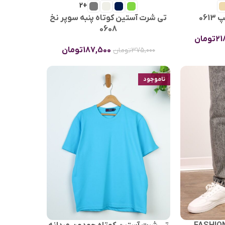
+2
06
تی شرت آستین کوتاه پنبه سوپر نخ
0608
21
تومان
187,500
تومان
375,000
تومان
ناموجود