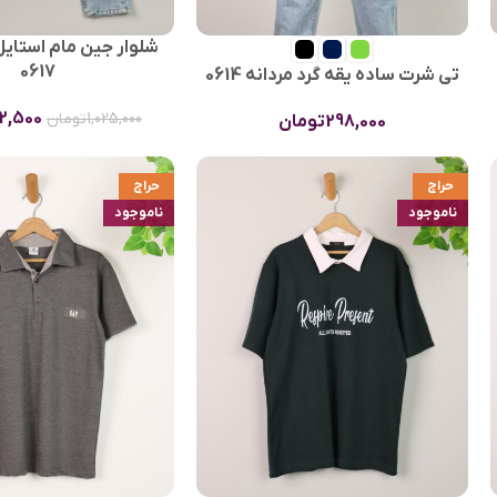
شلوار جین مام استای
0617
تی شرت ساده یقه گرد مردانه 0614
2,500
1,025,000
تومان
298,000
تومان
حراج
حراج
ناموجود
ناموجود