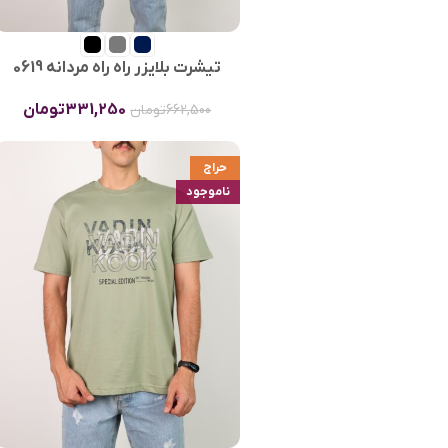
تیشرت بلایزر راه راه مردانه 0619
331,250
تومان
662,500
تومان
حراج
ناموجود