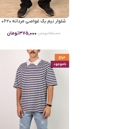
شلوار نیم بگ غواصی مردانه 0620
375,000
تومان
750,000
تومان
حراج
ناموجود