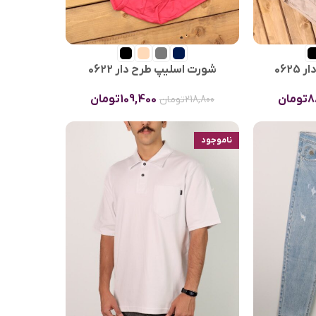
062
شورت اسلیپ طرح دار 0622
8
تومان
109,400
تومان
218,800
تومان
ناموجود