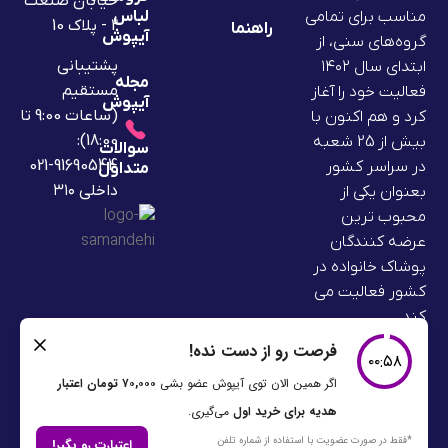
خیابان صنعت
لباس
مناسب برای تمامی
2 - پلاک 10
راهنما
آیپوش
گروه‌های سنی، از
پشتیبانی
ابتدای سال ۱۴۰۲
مجله
مستقیم
فعالیت خود را آغاز
آیپوش
(ساعات 9:00 تا
کرد و هم اکنون با
18:00):
بیش از 25 شعبه
سوالات
91690544-021
در سراسر کشور
متداول
داخلی ۳۱۰
بعنوان یکی از
محبوب ترین
عرضه کنندگان
پوشاک خانواده در
کشور فعالیت می
کند.